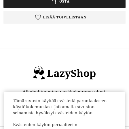
OSTA
LISÄÄ TOIVELISTAAN
Alkoholijuomien verkkokauppa: oluet,
Tämä sivusto käyttää evästeitä parantaakseen
viinit, väkevät alkoholijuomat ja
käyttökokemustasi. Jatkamalla sivuston
vähäalkoholiset juomat
selaamista hyväksyt evästeiden käytön.
Evästeiden käytön periaatteet »